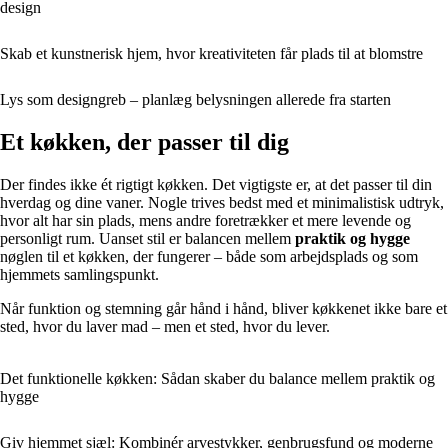
design
Skab et kunstnerisk hjem, hvor kreativiteten får plads til at blomstre
Lys som designgreb – planlæg belysningen allerede fra starten
Et køkken, der passer til dig
Der findes ikke ét rigtigt køkken. Det vigtigste er, at det passer til din
hverdag og dine vaner. Nogle trives bedst med et minimalistisk udtryk,
hvor alt har sin plads, mens andre foretrækker et mere levende og
personligt rum. Uanset stil er balancen mellem
praktik og hygge
nøglen til et køkken, der fungerer – både som arbejdsplads og som
hjemmets samlingspunkt.
Når funktion og stemning går hånd i hånd, bliver køkkenet ikke bare et
sted, hvor du laver mad – men et sted, hvor du lever.
Det funktionelle køkken: Sådan skaber du balance mellem praktik og
hygge
Giv hjemmet sjæl: Kombinér arvestykker, genbrugsfund og moderne