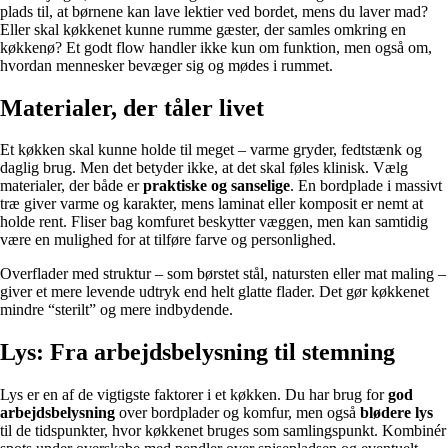
plads til, at børnene kan lave lektier ved bordet, mens du laver mad?
Eller skal køkkenet kunne rumme gæster, der samles omkring en
køkkenø? Et godt flow handler ikke kun om funktion, men også om,
hvordan mennesker bevæger sig og mødes i rummet.
Materialer, der tåler livet
Et køkken skal kunne holde til meget – varme gryder, fedtstænk og
daglig brug. Men det betyder ikke, at det skal føles klinisk. Vælg
materialer, der både er
praktiske og sanselige
. En bordplade i massivt
træ giver varme og karakter, mens laminat eller komposit er nemt at
holde rent. Fliser bag komfuret beskytter væggen, men kan samtidig
være en mulighed for at tilføre farve og personlighed.
Overflader med struktur – som børstet stål, natursten eller mat maling –
giver et mere levende udtryk end helt glatte flader. Det gør køkkenet
mindre “sterilt” og mere indbydende.
Lys: Fra arbejdsbelysning til stemning
Lys er en af de vigtigste faktorer i et køkken. Du har brug for
god
arbejdsbelysning
over bordplader og komfur, men også
blødere lys
til de tidspunkter, hvor køkkenet bruges som samlingspunkt. Kombinér