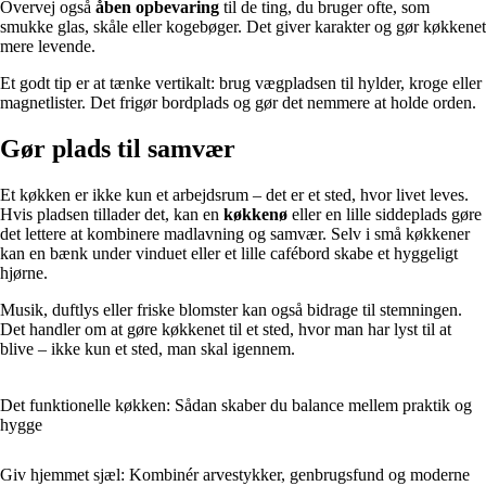
Overvej også
åben opbevaring
til de ting, du bruger ofte, som
smukke glas, skåle eller kogebøger. Det giver karakter og gør køkkenet
mere levende.
Et godt tip er at tænke vertikalt: brug vægpladsen til hylder, kroge eller
magnetlister. Det frigør bordplads og gør det nemmere at holde orden.
Gør plads til samvær
Et køkken er ikke kun et arbejdsrum – det er et sted, hvor livet leves.
Hvis pladsen tillader det, kan en
køkkenø
eller en lille siddeplads gøre
det lettere at kombinere madlavning og samvær. Selv i små køkkener
kan en bænk under vinduet eller et lille cafébord skabe et hyggeligt
hjørne.
Musik, duftlys eller friske blomster kan også bidrage til stemningen.
Det handler om at gøre køkkenet til et sted, hvor man har lyst til at
blive – ikke kun et sted, man skal igennem.
Det funktionelle køkken: Sådan skaber du balance mellem praktik og
hygge
Giv hjemmet sjæl: Kombinér arvestykker, genbrugsfund og moderne