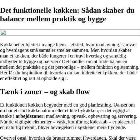
Det funktionelle køkken: Sådan skaber du
balance mellem praktik og hygge
Køkkenet er hjertet i mange hjem – et sted, hvor madlavning, samvær
og hverdagens små samtaler smelter sammen. Men hvordan skaber
man et køkken, der både fungerer i en travl hverdag og samtidig
indbyder til hygge og nærvær? Det handler om at finde balancen
mellem det praktiske og det personlige – mellem funktion og stemning.
Her får du inspiration til, hvordan du kan indrette et køkken, der både
er effektivt og rart at opholde sig i.
Tænk i zoner – og skab flow
Et funktionelt køkken begynder med en god planløsning. Uanset om
du har et stort køkkenalrum eller et lille bykøkken, er det vigtigt at
tænke i
arbejdszoner
: madlavning, opvask, opbevaring og servering.
Når de vigtigste elementer – vask, komfur og køleskab – er placeret i
en naturlig trekant, bliver bevægelsen i køkkenet mere flydende.
Overvej også, hvordan du bruger rummet i hverdagen. Skal der være