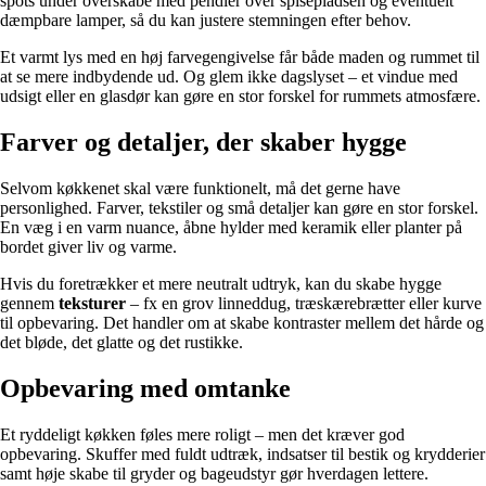
spots under overskabe med pendler over spisepladsen og eventuelt
dæmpbare lamper, så du kan justere stemningen efter behov.
Et varmt lys med en høj farvegengivelse får både maden og rummet til
at se mere indbydende ud. Og glem ikke dagslyset – et vindue med
udsigt eller en glasdør kan gøre en stor forskel for rummets atmosfære.
Farver og detaljer, der skaber hygge
Selvom køkkenet skal være funktionelt, må det gerne have
personlighed. Farver, tekstiler og små detaljer kan gøre en stor forskel.
En væg i en varm nuance, åbne hylder med keramik eller planter på
bordet giver liv og varme.
Hvis du foretrækker et mere neutralt udtryk, kan du skabe hygge
gennem
teksturer
– fx en grov linneddug, træskærebrætter eller kurve
til opbevaring. Det handler om at skabe kontraster mellem det hårde og
det bløde, det glatte og det rustikke.
Opbevaring med omtanke
Et ryddeligt køkken føles mere roligt – men det kræver god
opbevaring. Skuffer med fuldt udtræk, indsatser til bestik og krydderier
samt høje skabe til gryder og bageudstyr gør hverdagen lettere.