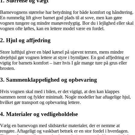
1. Størrelse og vægt
Barnevognens størrelse har betydning for både komfort og håndtering.
En rummelig lift giver barnet god plads til at sove, men kan gøre
vognen tungere og mindre manøvredygtig. Bor du i lejlighed eller skal
vognen ofte løftes, kan en lettere model være en fordel.
2. Hjul og affjedring
Store lufthjul giver en blød kørsel på ujævnt terræn, mens mindre
drejehjul gør vognen lettere at styre i bymiljøer. En god affjedring er
vigtig for barnets komfort – især hvis I går mange ture på grus eller
brosten.
3. Sammenklappelighed og opbevaring
Hvis vognen skal med i bilen, er det vigtigt, at den kan klappes
sammen nemt og fylder minimalt. Nogle modeller har aftagelige hjul,
hvilket gør transport og opbevaring lettere.
4. Materialer og vedligeholdelse
Vælg en barnevogn med slidstærke materialer, der er nemme at
rengøre. Aftageligt og vaskbart betræk er en stor fordel i hverdagen.