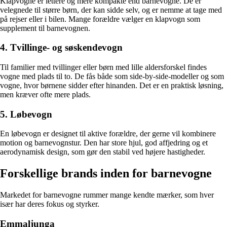
Klapvogne er lettere og mere kompakte end barnevogne. De er
velegnede til større børn, der kan sidde selv, og er nemme at tage med
på rejser eller i bilen. Mange forældre vælger en klapvogn som
supplement til barnevognen.
4. Tvillinge- og søskendevogn
Til familier med tvillinger eller børn med lille aldersforskel findes
vogne med plads til to. De fås både som side-by-side-modeller og som
vogne, hvor børnene sidder efter hinanden. Det er en praktisk løsning,
men kræver ofte mere plads.
5. Løbevogn
En løbevogn er designet til aktive forældre, der gerne vil kombinere
motion og barnevognstur. Den har store hjul, god affjedring og et
aerodynamisk design, som gør den stabil ved højere hastigheder.
Forskellige brands inden for barnevogne
Markedet for barnevogne rummer mange kendte mærker, som hver
især har deres fokus og styrker.
Emmaljunga