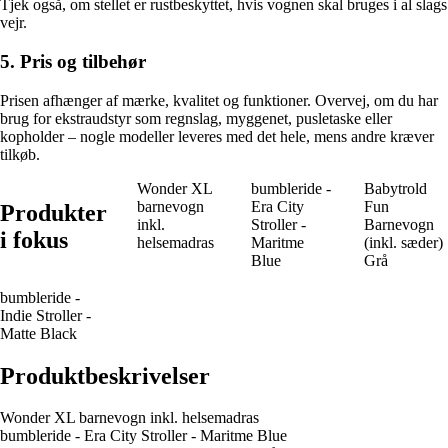
Tjek også, om stellet er rustbeskyttet, hvis vognen skal bruges i al slags
vejr.
5. Pris og tilbehør
Prisen afhænger af mærke, kvalitet og funktioner. Overvej, om du har
brug for ekstraudstyr som regnslag, myggenet, pusletaske eller
kopholder – nogle modeller leveres med det hele, mens andre kræver
tilkøb.
Wonder XL
bumbleride -
Babytrold
barnevogn
Era City
Fun
Produkter
inkl.
Stroller -
Barnevogn
i fokus
helsemadras
Maritme
(inkl. sæder)
Blue
Grå
bumbleride -
Indie Stroller -
Matte Black
Produktbeskrivelser
Wonder XL barnevogn inkl. helsemadras
bumbleride - Era City Stroller - Maritme Blue