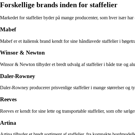
Forskellige brands inden for staffelier
Markedet for staffelier byder på mange producenter, som hver især har d
Mabef
Mabef er et italiensk brand kendt for sine håndlavede staffelier i bøge
Winsor & Newton
Winsor & Newton tilbyder et bredt udvalg af staffelier i både træ og al
Daler-Rowney
Daler-Rowney producerer prisvenlige staffelier i mange størrelser og ty
Reeves
Reeves er kendt for sine lette og transportable staffelier, som ofte sælg
Artina
Artina tilbyder et bredt sortiment af staffelier, fra kompakte bordmodelle