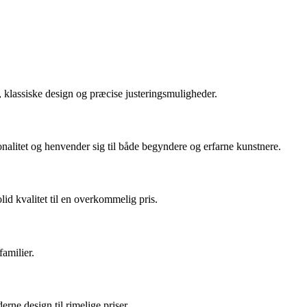
, klassiske design og præcise justeringsmuligheder.
onalitet og henvender sig til både begyndere og erfarne kunstnere.
id kvalitet til en overkommelig pris.
familier.
erne design til rimelige priser.