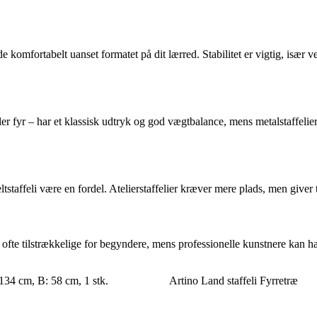
e komfortabelt uanset formatet på dit lærred. Stabilitet er vigtig, især ve
øg eller fyr – har et klassisk udtryk og god vægtbalance, mens metalstaffe
tstaffeli være en fordel. Atelierstaffelier kræver mere plads, men giver t
r ofte tilstrækkelige for begyndere, mens professionelle kunstnere kan h
 134 cm, B: 58 cm, 1 stk.
Artino Land staffeli Fyrretræ