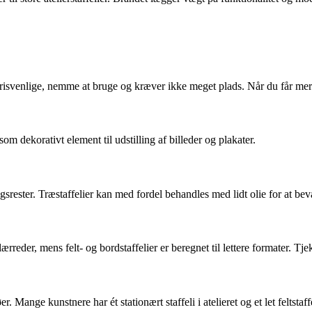
e er prisvenlige, nemme at bruge og kræver ikke meget plads. Når du får mere
 som dekorativt element til udstilling af billeder og plakater.
ngsrester. Træstaffelier kan med fordel behandles med lidt olie for at be
ærreder, mens felt- og bordstaffelier er beregnet til lettere formater. T
. Mange kunstnere har ét stationært staffeli i atelieret og et let feltstaff