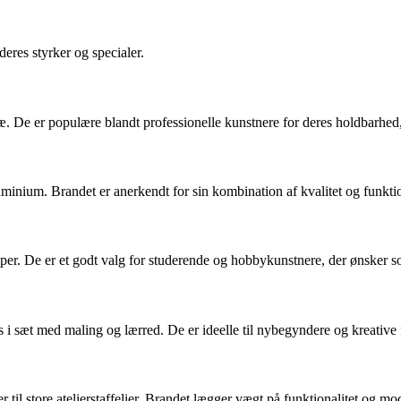
eres styrker og specialer.
træ. De er populære blandt professionelle kunstnere for deres holdbarhed
uminium. Brandet er anerkendt for sin kombination af kvalitet og funkti
per. De er et godt valg for studerende og hobbykunstnere, der ønsker sol
es i sæt med maling og lærred. De er ideelle til nybegyndere og kreative 
r til store atelierstaffelier. Brandet lægger vægt på funktionalitet og mod