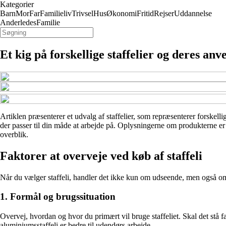
Kategorier
Barn
Mor
Far
Familieliv
Trivsel
Hus
Økonomi
Fritid
Rejser
Uddannelse
AnderledesFamilie
Et kig på forskellige staffelier og deres an
Artiklen præsenterer et udvalg af staffelier, som repræsenterer forskel
der passer til din måde at arbejde på. Oplysningerne om produkterne er b
overblik.
Faktorer at overveje ved køb af staffeli
Når du vælger staffeli, handler det ikke kun om udseende, men også om 
1. Formål og brugssituation
Overvej, hvordan og hvor du primært vil bruge staffeliet. Skal det stå fast i
aluminiumsstaffeli er bedre til udendørs arbejde.