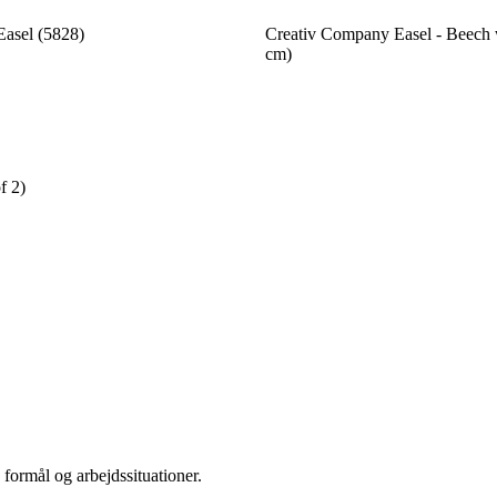
Easel (5828)
Creativ Company Easel - Beech
cm)
f 2)
e formål og arbejdssituationer.