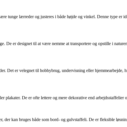
an bære tunge lærreder og justeres i både højde og vinkel. Denne type er 
lige. De er designet til at være nemme at transportere og opstille i nat
lader. Det er velegnet til hobbybrug, undervisning eller hjemmearbejde,
ller plakater. De er ofte lettere og mere dekorative end arbejdsstaffelier
 der kan bruges både som bord- og gulvstaffeli. De er fleksible løsninge