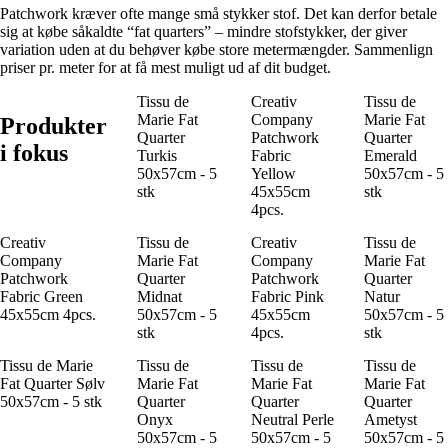
Patchwork kræver ofte mange små stykker stof. Det kan derfor betale
sig at købe såkaldte “fat quarters” – mindre stofstykker, der giver
variation uden at du behøver købe store metermængder. Sammenlign
priser pr. meter for at få mest muligt ud af dit budget.
Tissu de
Creativ
Tissu de
Marie Fat
Company
Marie Fat
Produkter
Quarter
Patchwork
Quarter
i fokus
Turkis
Fabric
Emerald
50x57cm - 5
Yellow
50x57cm - 5
stk
45x55cm
stk
4pcs.
Creativ
Tissu de
Creativ
Tissu de
Company
Marie Fat
Company
Marie Fat
Patchwork
Quarter
Patchwork
Quarter
Fabric Green
Midnat
Fabric Pink
Natur
45x55cm 4pcs.
50x57cm - 5
45x55cm
50x57cm - 5
stk
4pcs.
stk
Tissu de Marie
Tissu de
Tissu de
Tissu de
Fat Quarter Sølv
Marie Fat
Marie Fat
Marie Fat
50x57cm - 5 stk
Quarter
Quarter
Quarter
Onyx
Neutral Perle
Ametyst
50x57cm - 5
50x57cm - 5
50x57cm - 5