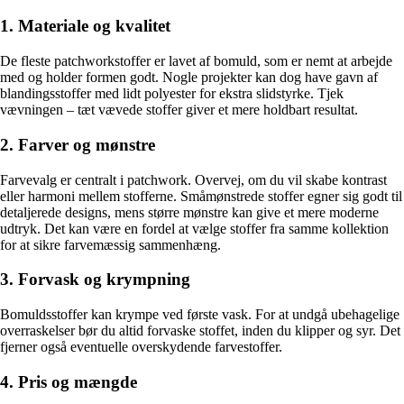
1. Materiale og kvalitet
De fleste patchworkstoffer er lavet af bomuld, som er nemt at arbejde
med og holder formen godt. Nogle projekter kan dog have gavn af
blandingsstoffer med lidt polyester for ekstra slidstyrke. Tjek
vævningen – tæt vævede stoffer giver et mere holdbart resultat.
2. Farver og mønstre
Farvevalg er centralt i patchwork. Overvej, om du vil skabe kontrast
eller harmoni mellem stofferne. Småmønstrede stoffer egner sig godt til
detaljerede designs, mens større mønstre kan give et mere moderne
udtryk. Det kan være en fordel at vælge stoffer fra samme kollektion
for at sikre farvemæssig sammenhæng.
3. Forvask og krympning
Bomuldsstoffer kan krympe ved første vask. For at undgå ubehagelige
overraskelser bør du altid forvaske stoffet, inden du klipper og syr. Det
fjerner også eventuelle overskydende farvestoffer.
4. Pris og mængde