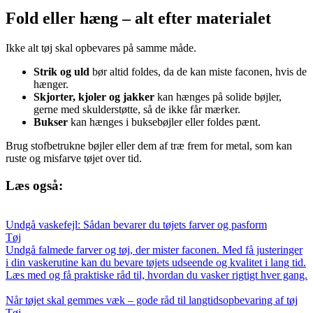
Fold eller hæng – alt efter materialet
Ikke alt tøj skal opbevares på samme måde.
Strik og uld
bør altid foldes, da de kan miste faconen, hvis de
hænger.
Skjorter, kjoler og jakker
kan hænges på solide bøjler,
gerne med skulderstøtte, så de ikke får mærker.
Bukser
kan hænges i buksebøjler eller foldes pænt.
Brug stofbetrukne bøjler eller dem af træ frem for metal, som kan
ruste og misfarve tøjet over tid.
Læs også:
Undgå vaskefejl: Sådan bevarer du tøjets farver og pasform
Tøj
Undgå falmede farver og tøj, der mister faconen. Med få justeringer
i din vaskerutine kan du bevare tøjets udseende og kvalitet i lang tid.
Læs med og få praktiske råd til, hvordan du vasker rigtigt hver gang.
Når tøjet skal gemmes væk – gode råd til langtidsopbevaring af tøj
Tøj