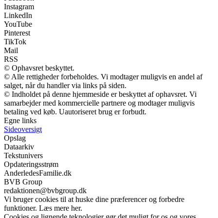
Instagram
LinkedIn
YouTube
Pinterest
TikTok
Mail
RSS
© Ophavsret beskyttet.
© Alle rettigheder forbeholdes. Vi modtager muligvis en andel af
salget, når du handler via links på siden.
© Indholdet på denne hjemmeside er beskyttet af ophavsret. Vi
samarbejder med kommercielle partnere og modtager muligvis
betaling ved køb. Uautoriseret brug er forbudt.
Egne links
Sideoversigt
Opslag
Dataarkiv
Tekstunivers
Opdateringsstrøm
AnderledesFamilie.dk
BVB Group
redaktionen@bvbgroup.dk
Vi bruger cookies til at huske dine præferencer og forbedre
funktioner. Læs mere her.
Cookies og lignende teknologier gør det muligt for os og vores