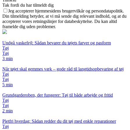
Tak fordi du har tilmeldt dig
Jeg accepterer hjemmesidens brugervilkår og persondatapolitik.
Din tilmelding betyder, at vi må sende dig relevant indhold, og at du
accepterer vores retningslinjer for databeskyttelse. Du kan altid
framelde dig uden problemer.
Undgå vaskefejl: Sådan bevarer du tøjets farver og pasform
Tøj
Tøj
3 min
Når tøjet skal gemmes væk – gode råd til langtidsopbevaring af tøj
Tøj
Tøj
5 min
Grundgarderoben, der fungerer: Tøj til både arbejde og fritid
Tøj
Tøj
2 min
Pletfri hverdag: Sådan redder du dit tøj med enkle reparationer
Tøj