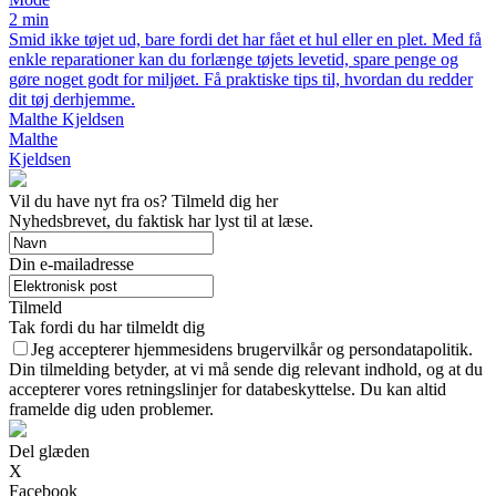
2 min
Smid ikke tøjet ud, bare fordi det har fået et hul eller en plet. Med få
enkle reparationer kan du forlænge tøjets levetid, spare penge og
gøre noget godt for miljøet. Få praktiske tips til, hvordan du redder
dit tøj derhjemme.
Malthe Kjeldsen
Malthe
Kjeldsen
Vil du have nyt fra os? Tilmeld dig her
Nyhedsbrevet, du faktisk har lyst til at læse.
Din e-mailadresse
Tilmeld
Tak fordi du har tilmeldt dig
Jeg accepterer hjemmesidens brugervilkår og persondatapolitik.
Din tilmelding betyder, at vi må sende dig relevant indhold, og at du
accepterer vores retningslinjer for databeskyttelse. Du kan altid
framelde dig uden problemer.
Del glæden
X
Facebook