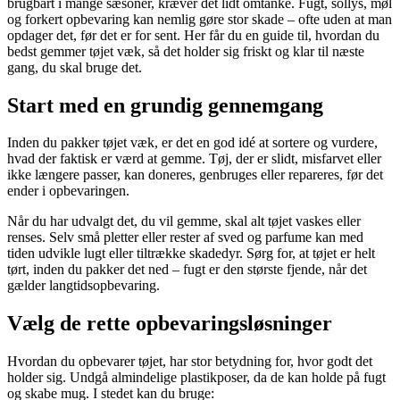
brugbart i mange sæsoner, kræver det lidt omtanke. Fugt, sollys, møl
og forkert opbevaring kan nemlig gøre stor skade – ofte uden at man
opdager det, før det er for sent. Her får du en guide til, hvordan du
bedst gemmer tøjet væk, så det holder sig friskt og klar til næste
gang, du skal bruge det.
Start med en grundig gennemgang
Inden du pakker tøjet væk, er det en god idé at sortere og vurdere,
hvad der faktisk er værd at gemme. Tøj, der er slidt, misfarvet eller
ikke længere passer, kan doneres, genbruges eller repareres, før det
ender i opbevaringen.
Når du har udvalgt det, du vil gemme, skal alt tøjet vaskes eller
renses. Selv små pletter eller rester af sved og parfume kan med
tiden udvikle lugt eller tiltrække skadedyr. Sørg for, at tøjet er helt
tørt, inden du pakker det ned – fugt er den største fjende, når det
gælder langtidsopbevaring.
Vælg de rette opbevaringsløsninger
Hvordan du opbevarer tøjet, har stor betydning for, hvor godt det
holder sig. Undgå almindelige plastikposer, da de kan holde på fugt
og skabe mug. I stedet kan du bruge: