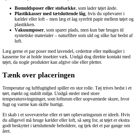
Bomuldsposer eller stofsække
, som lader tøjet ånde.
Plastikkasser med tætsluttende låg
, hvis du opbevarer i
kælder eller loft – men læg et lag syrefrit papir mellem tøjet og
plastikken.
Vakuumposer
, som sparer plads, men kun bør bruges til
syntetiske materialer – naturfibre som uld og silke har bedst af
luft.
Læg gerne et par poser med lavendel, cedertræ eller mølkugler i
kasserne for at holde insekter væk. Undgå dog direkte kontakt med
tøjet, da nogle produkter kan afgive olie eller pletter.
Tænk over placeringen
Temperatur og luftfugtighed spiller en stor rolle. Tøj trives bedst i et
tørt, mørkt og stabilt miljø. Undgå steder med store
temperatursvingninger, som loftsrum eller uopvarmede skure, hvor
fugt og varme kan skifte hurtigt.
Et skab i et soveværelse eller et tørt opbevaringsrum er ideelt. Hvis
du alligevel må bruge kælder eller loft, så sørg for, at tøjet er ekstra
godt beskyttet i tætsluttende beholdere, og tjek det et par gange om
året.