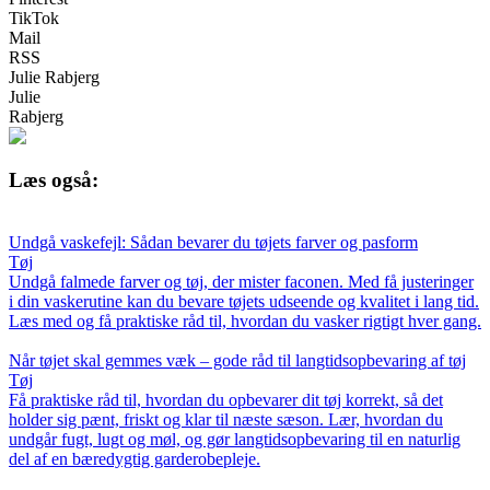
TikTok
Mail
RSS
Julie Rabjerg
Julie
Rabjerg
Læs også:
Undgå vaskefejl: Sådan bevarer du tøjets farver og pasform
Tøj
Undgå falmede farver og tøj, der mister faconen. Med få justeringer
i din vaskerutine kan du bevare tøjets udseende og kvalitet i lang tid.
Læs med og få praktiske råd til, hvordan du vasker rigtigt hver gang.
Når tøjet skal gemmes væk – gode råd til langtidsopbevaring af tøj
Tøj
Få praktiske råd til, hvordan du opbevarer dit tøj korrekt, så det
holder sig pænt, friskt og klar til næste sæson. Lær, hvordan du
undgår fugt, lugt og møl, og gør langtidsopbevaring til en naturlig
del af en bæredygtig garderobepleje.