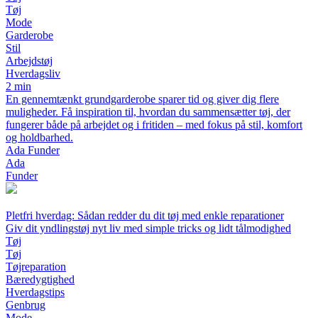
Tøj
Mode
Garderobe
Stil
Arbejdstøj
Hverdagsliv
2 min
En gennemtænkt grundgarderobe sparer tid og giver dig flere
muligheder. Få inspiration til, hvordan du sammensætter tøj, der
fungerer både på arbejdet og i fritiden – med fokus på stil, komfort
og holdbarhed.
Ada Funder
Ada
Funder
Pletfri hverdag: Sådan redder du dit tøj med enkle reparationer
Giv dit yndlingstøj nyt liv med simple tricks og lidt tålmodighed
Tøj
Tøj
Tøjreparation
Bæredygtighed
Hverdagstips
Genbrug
Mode