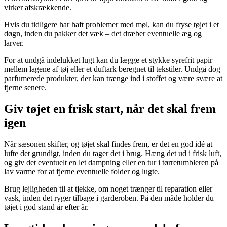
virker afskrækkende.
Hvis du tidligere har haft problemer med møl, kan du fryse tøjet i et
døgn, inden du pakker det væk – det dræber eventuelle æg og
larver.
For at undgå indelukket lugt kan du lægge et stykke syrefrit papir
mellem lagene af tøj eller et duftark beregnet til tekstiler. Undgå dog
parfumerede produkter, der kan trænge ind i stoffet og være svære at
fjerne senere.
Giv tøjet en frisk start, når det skal frem
igen
Når sæsonen skifter, og tøjet skal findes frem, er det en god idé at
lufte det grundigt, inden du tager det i brug. Hæng det ud i frisk luft,
og giv det eventuelt en let dampning eller en tur i tørretumbleren på
lav varme for at fjerne eventuelle folder og lugte.
Brug lejligheden til at tjekke, om noget trænger til reparation eller
vask, inden det ryger tilbage i garderoben. På den måde holder du
tøjet i god stand år efter år.