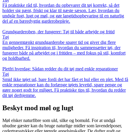
Få praktiske råd til, hvordan du opbevarer dit tøj korrekt, så det
holder sig pænt, friskt og klar til næste sæson. Lær, hvordan du
undgår fugt, lugt og møl, og gør langtidsopbevaring til en naturlig
del af en bæredygtig garderobepleje.
Grundgarderoben, der fungerer: Tøj til både arbejde og fritid
Tøj
En gennemtænkt grundgarderobe sparer tid og giver dig flere
muligheder. Få inspiration til, hvordan du sammensætter tøj, der
fungerer både på arbejdet og i fritiden – med fokus på stil, komfort
og holdbarhed.
Pletfri hverdag: Sådan redder du dit tøj med enkle reparationer
Tøj
Smid ikke tøjet ud, bare fordi det har fået et hul eller en plet. Med få
enkle reparationer kan du forlænge tøjets levetid, spare penge og
gøre noget godt for miljøet. Få praktiske tips til, hvordan du redder
dit tøj derhjemme.
Beskyt mod møl og lugt
Møl elsker naturfibre som uld, silke og bomuld. For at undgå
ubudne gæster kan du bruge naturlige midler som lavendelposer,
cedertræsstykker eller tørrede appelsinskaller. De dufter godt og