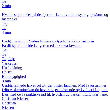
Tøj
2 min
Kvalitetstøj kendes på detaljerne – lær at vurdere syning, pasform og
materialer
Tøj
Tøj
4 min
Undgå vaskefejl: Sådan bevarer du tøjets farver og pasform
Få dit tøj til at holde længere med enkle vaskevaner
Tøj
Tøj
Tøjpleje
Vasketips
Husholdning
Livsstil
Bæredygtighed
3 min
Undgå falmede farver og tøj, der mister faconen. Med få justeringer
i din vaskerutine kan du bevare tøjets udseende og kvalitet i lang tid.
Læs med og få praktiske råd til, hvordan du vasker rigtigt hver gang.
Christian Nielsen
Christian
Nielsen