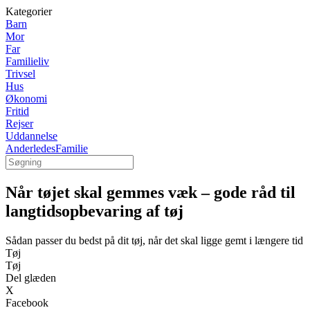
Kategorier
Barn
Mor
Far
Familieliv
Trivsel
Hus
Økonomi
Fritid
Rejser
Uddannelse
AnderledesFamilie
Når tøjet skal gemmes væk – gode råd til
langtidsopbevaring af tøj
Sådan passer du bedst på dit tøj, når det skal ligge gemt i længere tid
Tøj
Tøj
Del glæden
X
Facebook