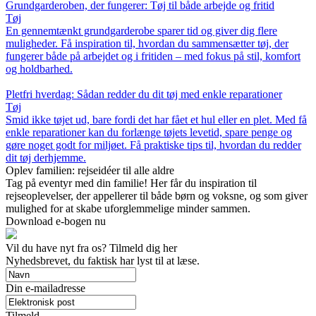
Grundgarderoben, der fungerer: Tøj til både arbejde og fritid
Tøj
En gennemtænkt grundgarderobe sparer tid og giver dig flere
muligheder. Få inspiration til, hvordan du sammensætter tøj, der
fungerer både på arbejdet og i fritiden – med fokus på stil, komfort
og holdbarhed.
Pletfri hverdag: Sådan redder du dit tøj med enkle reparationer
Tøj
Smid ikke tøjet ud, bare fordi det har fået et hul eller en plet. Med få
enkle reparationer kan du forlænge tøjets levetid, spare penge og
gøre noget godt for miljøet. Få praktiske tips til, hvordan du redder
dit tøj derhjemme.
Oplev familien: rejseidéer til alle aldre
Tag på eventyr med din familie! Her får du inspiration til
rejseoplevelser, der appellerer til både børn og voksne, og som giver
mulighed for at skabe uforglemmelige minder sammen.
Download e-bogen nu
Vil du have nyt fra os? Tilmeld dig her
Nyhedsbrevet, du faktisk har lyst til at læse.
Din e-mailadresse
Tilmeld