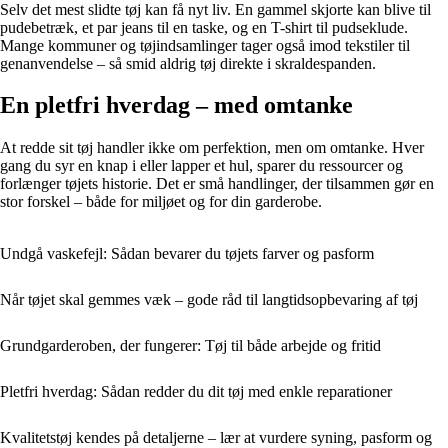
Selv det mest slidte tøj kan få nyt liv. En gammel skjorte kan blive til
pudebetræk, et par jeans til en taske, og en T-shirt til pudseklude.
Mange kommuner og tøjindsamlinger tager også imod tekstiler til
genanvendelse – så smid aldrig tøj direkte i skraldespanden.
En pletfri hverdag – med omtanke
At redde sit tøj handler ikke om perfektion, men om omtanke. Hver
gang du syr en knap i eller lapper et hul, sparer du ressourcer og
forlænger tøjets historie. Det er små handlinger, der tilsammen gør en
stor forskel – både for miljøet og for din garderobe.
Undgå vaskefejl: Sådan bevarer du tøjets farver og pasform
Når tøjet skal gemmes væk – gode råd til langtidsopbevaring af tøj
Grundgarderoben, der fungerer: Tøj til både arbejde og fritid
Pletfri hverdag: Sådan redder du dit tøj med enkle reparationer
Kvalitetstøj kendes på detaljerne – lær at vurdere syning, pasform og