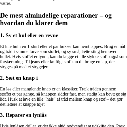
værre.
De mest almindelige reparationer – og
hvordan du klarer dem
1. Sy et hul eller en revne
Et lille hul i en T-shirt eller et par bukser kan nemt lappes. Brug en nål
og tråd i samme farve som stoffet, og sy små, tætte sting hen over
hullet. Hvis stoffet er tyndt, kan du lægge et lille stykke stof bagpå som
forstærkning. Til jeans eller kraftigt stof kan du bruge en lap, der
stryges på med et strygejern.
2. Sæt en knap i
En løs eller manglende knap er en klassiker. Træk tråden gennem
stoffet et par gange, så knappen sidder fast, men stadig kan bevæge sig
lidt. Husk at lave en lille “hals” af tråd mellem knap og stof – det gør
det lettere at knappe tøjet.
3. Reparer en lynlås
Hvis lynlåsen driller, er det ikke altid nødvendigt at udskifte den. Prøv