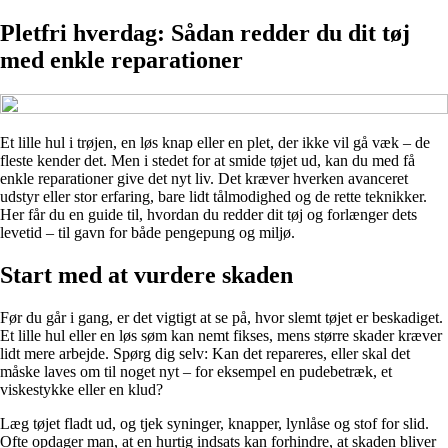
Pletfri hverdag: Sådan redder du dit tøj
med enkle reparationer
Et lille hul i trøjen, en løs knap eller en plet, der ikke vil gå væk – de
fleste kender det. Men i stedet for at smide tøjet ud, kan du med få
enkle reparationer give det nyt liv. Det kræver hverken avanceret
udstyr eller stor erfaring, bare lidt tålmodighed og de rette teknikker.
Her får du en guide til, hvordan du redder dit tøj og forlænger dets
levetid – til gavn for både pengepung og miljø.
Start med at vurdere skaden
Før du går i gang, er det vigtigt at se på, hvor slemt tøjet er beskadiget.
Et lille hul eller en løs søm kan nemt fikses, mens større skader kræver
lidt mere arbejde. Spørg dig selv: Kan det repareres, eller skal det
måske laves om til noget nyt – for eksempel en pudebetræk, et
viskestykke eller en klud?
Læg tøjet fladt ud, og tjek syninger, knapper, lynlåse og stof for slid.
Ofte opdager man, at en hurtig indsats kan forhindre, at skaden bliver