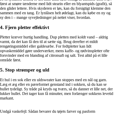
først at smøre tænderne med lidt stearin eller en blyantspids (grafit), så
den glider lettere. Hvis skyderen er løs, kan du forsigtigt klemme den
sammen med en tang. Er lynlåsen helt ødelagt, kan du købe en ny og
sy den i – mange syvejledninger på nettet viser, hvordan.
4. Fjern pletter effektivt
Pletter kræver hurtig handling. Dup pletten med koldt vand – aldrig
varmt, da det kan få den til at sætte sig. Brug derefter et mildt
rengøringsmiddel eller galdesæbe. For fedtpletter kan lidt
opvaskemiddel gøre underværker, mens kaffe- og rødvinspletter ofte
forsvinder med en blanding af citronsaft og salt. Test altid på et lille
område først.
5. Stop strømper og uld
Et hul i en sok eller en uldsweater kan stoppes med en nål og garn.
Læg et æg eller en pæreformet genstand ind i sokken, så du kan se
hullet tydeligt. Sy tråde på kryds og tværs, så du danner et lille net, der
lukker hullet. Det tager kun få minutter, men forlænger sokkens levetid
markant.
Undgå vaskefejl: Sådan bevarer du tøjets farver og pasform